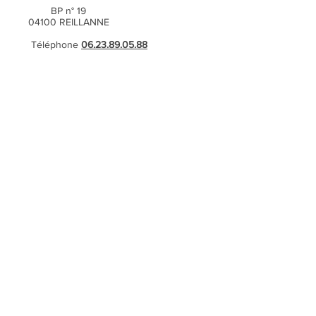
BP n° 19
04100 REILLANNE
Téléphone
06.23.89.05.88
SIRET
438.818.346.00027
APE 9001Z
(
*) © Photo de Philippe Courbon
Accueil
Missive de voeux 2026
intervention pour une
écologie relationnelle
Quelques interventions
possibles